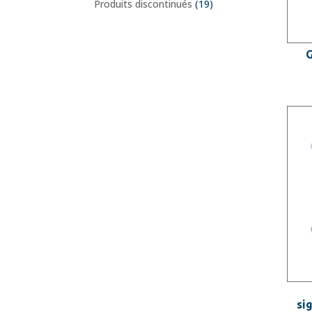
Produits discontinués
(19)
G
si