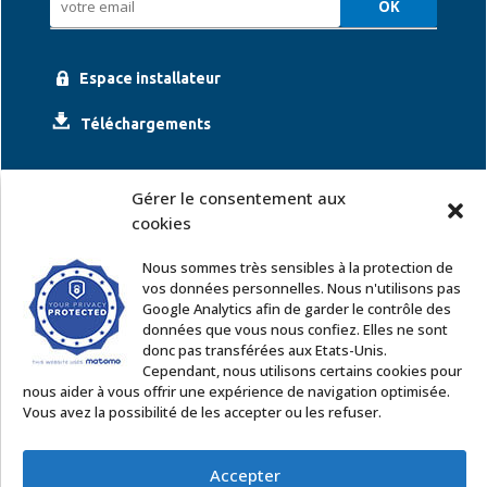
Espace installateur
Téléchargements
Gérer le consentement aux
cookies
Nous sommes très sensibles à la protection de
vos données personnelles. Nous n'utilisons pas
Google Analytics afin de garder le contrôle des
ACCOR SOLUTIONS
données que vous nous confiez. Elles ne sont
2 rue Léonard de Vinci – 91220 Le Plessis Pâté
donc pas transférées aux Etats-Unis.
Tél. : 01 60 85 64 62
Cependant, nous utilisons certains cookies pour
nous aider à vous offrir une expérience de navigation optimisée.
Email
:
commercial@accor-solutions.com
Vous avez la possibilité de les accepter ou les refuser.
Contactez-nous
Accepter