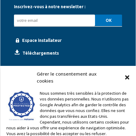
Inscrivez-vous à notre newsletter :
Espace installateur
Téléchargements
Gérer le consentement aux
cookies
Nous sommes très sensibles à la protection de
vos données personnelles. Nous n'utilisons pas
Google Analytics afin de garder le contrôle des
ACCOR SOLUTIONS
données que vous nous confiez. Elles ne sont
2 rue Léonard de Vinci – 91220 Le Plessis Pâté
donc pas transférées aux Etats-Unis.
Tél. : 01 60 85 64 62
Cependant, nous utilisons certains cookies pour
nous aider à vous offrir une expérience de navigation optimisée.
Email
:
commercial@accor-solutions.com
Vous avez la possibilité de les accepter ou les refuser.