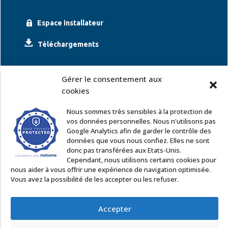
Espace installateur
Téléchargements
Gérer le consentement aux
cookies
Nous sommes très sensibles à la protection de
vos données personnelles. Nous n'utilisons pas
Google Analytics afin de garder le contrôle des
ACCOR SOLUTIONS
données que vous nous confiez. Elles ne sont
2 rue Léonard de Vinci – 91220 Le Plessis Pâté
donc pas transférées aux Etats-Unis.
Tél. : 01 60 85 64 62
Cependant, nous utilisons certains cookies pour
nous aider à vous offrir une expérience de navigation optimisée.
Email
:
commercial@accor-solutions.com
Vous avez la possibilité de les accepter ou les refuser.
Contactez-nous
Accepter