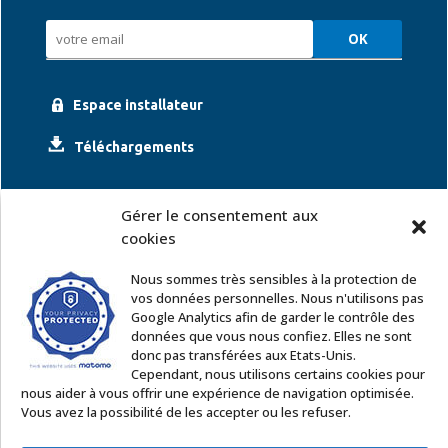
Espace installateur
Téléchargements
Gérer le consentement aux
cookies
Nous sommes très sensibles à la protection de
vos données personnelles. Nous n'utilisons pas
Google Analytics afin de garder le contrôle des
ACCOR SOLUTIONS
données que vous nous confiez. Elles ne sont
2 rue Léonard de Vinci – 91220 Le Plessis Pâté
donc pas transférées aux Etats-Unis.
Tél. : 01 60 85 64 62
Cependant, nous utilisons certains cookies pour
nous aider à vous offrir une expérience de navigation optimisée.
Email
:
commercial@accor-solutions.com
Vous avez la possibilité de les accepter ou les refuser.
Contactez-nous