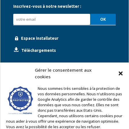
Inscrivez-vous à notre newsletter :
Espace installateur
Téléchargements
Gérer le consentement aux
cookies
Nous sommes très sensibles à la protection de
vos données personnelles. Nous n'utilisons pas
Google Analytics afin de garder le contrôle des
ACCOR SOLUTIONS
données que vous nous confiez. Elles ne sont
2 rue Léonard de Vinci – 91220 Le Plessis Pâté
donc pas transférées aux Etats-Unis.
Tél. : 01 60 85 64 62
Cependant, nous utilisons certains cookies pour
nous aider à vous offrir une expérience de navigation optimisée.
Email
:
commercial@accor-solutions.com
Vous avez la possibilité de les accepter ou les refuser.