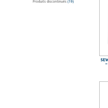
Produits discontinués
(19)
SEW
–