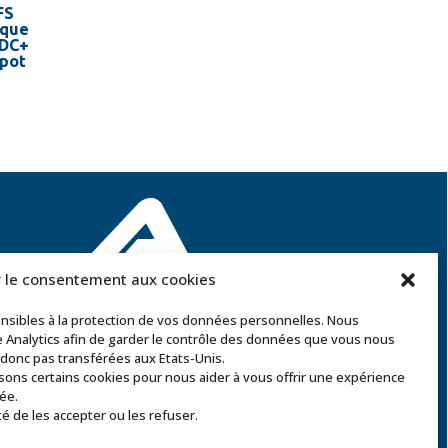
FS
ique
 DC+
apot
 le consentement aux cookies
ACCOR SOLUTIONS
sibles à la protection de vos données personnelles. Nous
2 rue Léonard de Vinci – 91220 Le Plessis Pâté
e Analytics afin de garder le contrôle des données que vous nous
Tél. : 01 60 85 64 62
t donc pas transférées aux Etats-Unis.
sons certains cookies pour nous aider à vous offrir une expérience
Email
:
commercial@accor-solutions.com
ée.
té de les accepter ou les refuser.
Contactez-nous