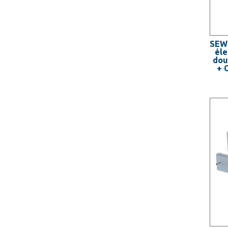
SEW
éle
dou
+ 