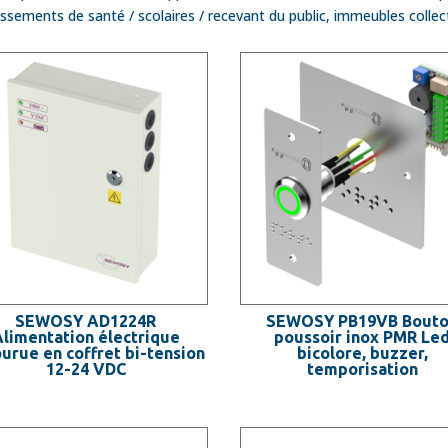
issements de santé / scolaires / recevant du public, immeubles coll
SEWOSY AD1224R
SEWOSY PB19VB Bout
limentation électrique
poussoir inox PMR Le
urue en coffret bi-tension
bicolore, buzzer,
12-24 VDC
temporisation