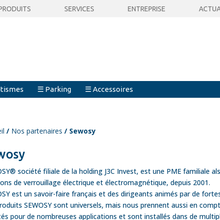
PRODUITS
SERVICES
ENTREPRISE
ACTUA
tismes
☰ Parking
☰ Accessoires
il
/
Nos partenaires
/ Sewosy
wosy
Y® société filiale de la holding J3C Invest, est une PME familiale als
ions de verrouillage électrique et électromagnétique, depuis 2001.
Y est un savoir-faire français et des dirigeants animés par de fortes
roduits SEWOSY sont universels, mais nous prennent aussi en compte 
és pour de nombreuses applications et sont installés dans de multiple