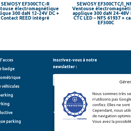
SEWOSY EF300CTC-R
SEWOSY EF300CTC/I_N
touse électromagnétique
Ventouse électromagnét
lique 300 daN 12-24V DC +
applique 300 daN 24-48V
Contact REED intégré
CTC LED – NFS 61937 + c
EF300C
d’acces
Inscrivez-vous à notre
newsletter :
e badge
iométrique
Gérer
 véhicules
Nous sommes très sen
parking
n'utilisons pas Googl
Espace installateur
rking
confiez. Elles ne son
Cependant, nous utili
Téléchargements
ductive
de navigation optimis
Vous avez la possibili
que parking