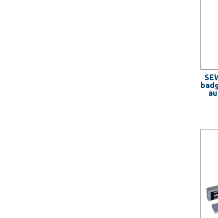
SEW
badg
au