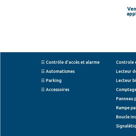
Ven
app
☰ Contrôle d’accès et alarme
Controle 
☰ Automatismes
Lecteur d
☰ Parking
Lecteur b
☰ Accessoires
Comptage
Panneau 
Rampe pa
Boucle in
Signaléti