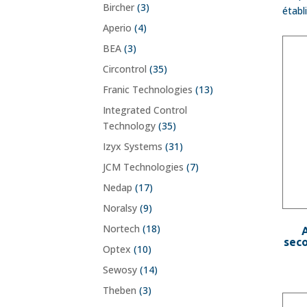
Bircher
(3)
établ
Aperio
(4)
BEA
(3)
Circontrol
(35)
Franic Technologies
(13)
Integrated Control
Technology
(35)
Izyx Systems
(31)
JCM Technologies
(7)
Nedap
(17)
Noralsy
(9)
Nortech
(18)
A
seco
Optex
(10)
Sewosy
(14)
Theben
(3)