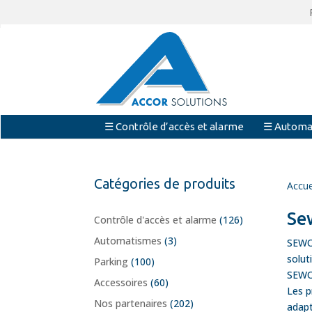
☰ Contrôle d’accès et alarme
☰ Automa
Catégories de produits
Accue
Se
Contrôle d'accès et alarme
(126)
Automatismes
(3)
SEWOS
solut
Parking
(100)
SEWOS
Accessoires
(60)
Les p
Nos partenaires
(202)
adapt