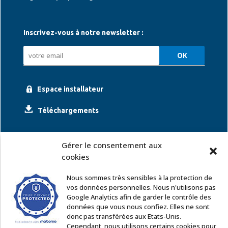
Inscrivez-vous à notre newsletter :
Espace installateur
Téléchargements
Gérer le consentement aux
cookies
Nous sommes très sensibles à la protection de
vos données personnelles. Nous n'utilisons pas
Google Analytics afin de garder le contrôle des
ACCOR SOLUTIONS
données que vous nous confiez. Elles ne sont
2 rue Léonard de Vinci – 91220 Le Plessis Pâté
donc pas transférées aux Etats-Unis.
Tél. : 01 60 85 64 62
Cependant, nous utilisons certains cookies pour