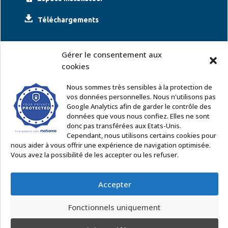
Téléchargements
Gérer le consentement aux
cookies
Nous sommes très sensibles à la protection de
vos données personnelles. Nous n'utilisons pas
Google Analytics afin de garder le contrôle des
ACCOR SOLUTIONS
données que vous nous confiez. Elles ne sont
2 rue Léonard de Vinci – 91220 Le Plessis Pâté
donc pas transférées aux Etats-Unis.
Tél. : 01 60 85 64 62
Cependant, nous utilisons certains cookies pour
nous aider à vous offrir une expérience de navigation optimisée.
Email
:
commercial@accor-solutions.com
Vous avez la possibilité de les accepter ou les refuser.
Contactez-nous
Accepter
Fonctionnels uniquement