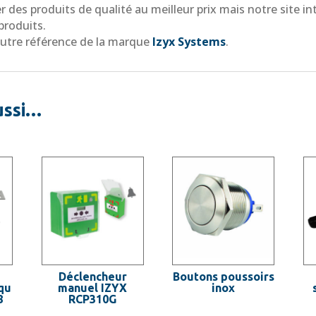
 des produits de qualité au meilleur prix mais notre site i
produits.
autre référence de la marque
Izyx Systems
.
ussi…
Déclencheur
Boutons poussoirs
qu
manuel IZYX
inox
8
RCP310G