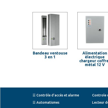
Bandeau ventouse
Alimentation
3 en 1
électrique
chargeur coffr
métal 12 V
☰ Contrôle d’accès et alarme
Controle 
☰ Automatismes
Lecteur d