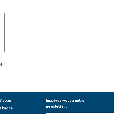
et
d’acces
Inscrivez-vous à notre
newsletter :
e badge