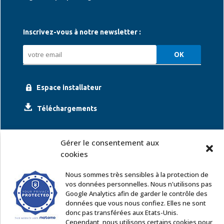
Inscrivez-vous à notre newsletter :
Espace installateur
Téléchargements
Gérer le consentement aux
cookies
Nous sommes très sensibles à la protection de
vos données personnelles. Nous n'utilisons pas
Google Analytics afin de garder le contrôle des
ACCOR SOLUTIONS
données que vous nous confiez. Elles ne sont
2 rue Léonard de Vinci – 91220 Le Plessis Pâté
donc pas transférées aux Etats-Unis.
Tél. : 01 60 85 64 62
Cependant, nous utilisons certains cookies pour