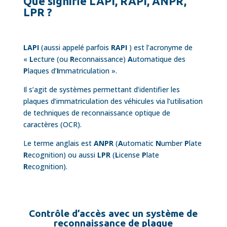
Que signifie LAPI, RAPI, ANPR,
LPR ?
LAPI
(aussi appelé parfois
RAPI
) est l’acronyme de
«
L
ecture (ou
R
econnaissance)
A
utomatique des
P
laques d’
I
mmatriculation ».
Il s’agit de systèmes permettant d’identifier les
plaques d’immatriculation des véhicules via l’utilisation
de techniques de reconnaissance optique de
caractères (OCR).
Le terme anglais est
ANPR
(
A
utomatic
N
umber
P
late
R
ecognition) ou aussi
LPR
(
L
icense
P
late
R
ecognition).
Contrôle d’accès avec un système de
reconnaissance de plaque