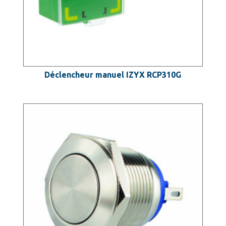
Déclencheur manuel IZYX RCP310G