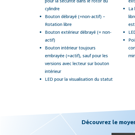
pour la sécurité dans le rotor du
ext
cylindre
La 
Bouton débrayé (=non-actif) –
lib
Rotation libre
est
Bouton extérieur débrayé (= non-
LED
actif)
Poi
Bouton intérieur toujours
co
embrayée (=actif), sauf pour les
mi
versions avec lecteur sur bouton
intérieur
LED pour la visualisation du statut
Découvrez le moyen 