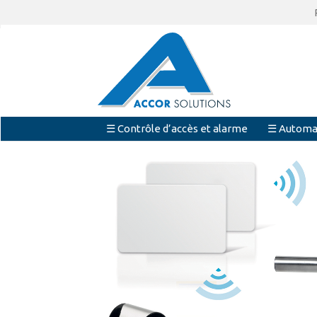
☰ Contrôle d’accès et alarme
☰ Automa