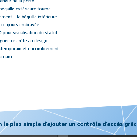
érieur de la porte.
béquille extérieure tourne
rement – la béquille intérieure
 toujours embrayée
 pour visualisation du statut
gnée discrète au design
ntemporain et encombrement
nimum
le plus simple d’ajouter un contrôle d’accès grâc