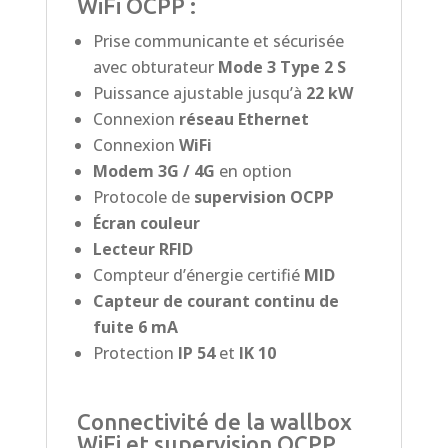
WiFi OCPP :
Prise communicante et sécurisée
avec obturateur
Mode 3 Type 2 S
Puissance ajustable jusqu’à
22 kW
Connexion
réseau Ethernet
Connexion
WiFi
Modem 3G / 4G
en option
Protocole de
supervision OCPP
Écran couleur
Lecteur RFID
Compteur d’énergie certifié
MID
Capteur de courant continu de
fuite 6 mA
Protection
IP 54
et
IK 10
Connectivité de la wallbox
WiFi et supervision OCPP