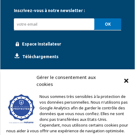
Inscrivez-vous à notre newsletter :
Espace installateur
Téléchargements
Gérer le consentement aux
cookies
Nous sommes très sensibles à la protection de
vos données personnelles. Nous n'utilisons pas
Google Analytics afin de garder le contrôle des
ACCOR SOLUTIONS
données que vous nous confiez. Elles ne sont
2 rue Léonard de Vinci – 91220 Le Plessis Pâté
donc pas transférées aux Etats-Unis.
Tél. : 01 60 85 64 62
Cependant, nous utilisons certains cookies pour
nous aider à vous offrir une expérience de navigation optimisée.
Email
:
commercial@accor-solutions.com