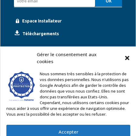
Espace installateur
Téléchargements
Gérer le consentement aux
cookies
Nous sommes très sensibles à la protection de
vos données personnelles. Nous n'utilisons pas
Google Analytics afin de garder le contrôle des
ACCOR SOLUTIONS
données que vous nous confiez. Elles ne sont
2 rue Léonard de Vinci – 91220 Le Plessis Pâté
donc pas transférées aux Etats-Unis.
Tél. : 01 60 85 64 62
Cependant, nous utilisons certains cookies pour
nous aider à vous offrir une expérience de navigation optimisée.
Email
:
commercial@accor-solutions.com
Vous avez la possibilité de les accepter ou les refuser.
Contactez-nous
Accepter