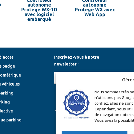
D
autonome
autonome
Protege WX-1D
Protege WX avec
avec logiciel
Web App
embarqué
d’acces
Inscrivez-vous à notre
newsletter :
e badge
iométrique
Gérer
 véhicules
Nous sommes très sen
parking
n'utilisons pas Googl
Espace installateur
rking
confiez. Elles ne son
Cependant, nous utili
Téléchargements
ductive
de navigation optimis
Vous avez la possibili
que parking