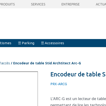
PRODUITS
SERVICES
ENTREPRISE
ACTUA
tismes
☰ Parking
☰ Accessoires
d'accès
/ Encodeur de table Stid Archtitect Arc-G
Encodeur de table S
PRX-ARCG
L’ARC-G est un lecteur de table
permettant de lire les technol