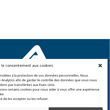
 le consentement aux cookies
ACCOR SOLUTIONS
sibles à la protection de vos données personnelles. Nous
2 rue Léonard de Vinci – 91220 Le Plessis Pâté
e Analytics afin de garder le contrôle des données que vous nous
Tél. : 01 60 85 64 62
t donc pas transférées aux Etats-Unis.
sons certains cookies pour nous aider à vous offrir une expérience
Email
:
commercial@accor-solutions.com
ée.
té de les accepter ou les refuser.
Contactez-nous