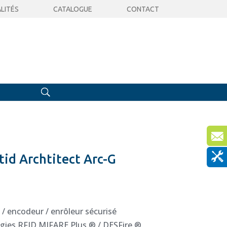
LITÉS
CATALOGUE
CONTACT
tid Archtitect Arc-G
 / encodeur / enrôleur sécurisé
ogies RFID MIFARE Plus ® / DESFire ®