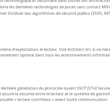
se technologique et sécuritaire dans toutes vos architectur
ploite les dernières technologies de puces sans contact MI
rmet d’utiliser des algorithmes de sécurité publics (3DES, 
tème d’exploitation, le lecteur Stid Architect Arc-G ne néces
nctionnement optimal dans tous les environnements informat
a dernière génération du protocole ouvert SSCP (STid Secu
assure la sécurité entre le lecteur et le système de gestio
mutuelle « lecteur contrôleur » avant toute communication.