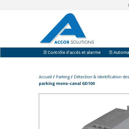
☰ Contrôle d’accès et alarme
☰ Automa
Accueil
/
Parking
/
Détection & identification de
parking mono-canal GD100