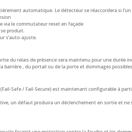
tièrement automatique. Le détecteur se réaccordera si l’un
nsion
cée via le commutateur reset en façade
se produit.
ur s’auto-ajuste.
 sortie du relais de présence sera maintenu pour une durée 
a barrière , du portail ou de la porte et dommages possibles
(Fail-Safe / Fail-Secure) est maintenant configurable à par
itive, un défaut produira un déclenchement en sortie et ne 
boucle fournit une protection contre la foudre et les domm