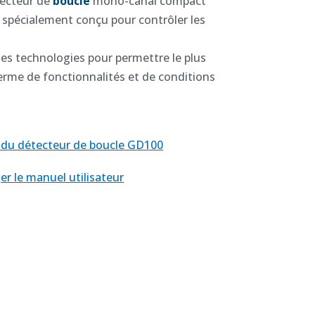
tecteur de
boucle
mono-canal compact
st spécialement conçu pour contrôler les
tes technologies pour permettre le plus
erme de fonctionnalités et de conditions
t du détecteur de boucle GD100
er le manuel utilisateur