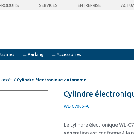
PRODUITS
SERVICES
ENTREPRISE
ACTUA
tismes
☰ Parking
☰ Accessoires
d'accès
/ Cylindre électronique autonome
Cylindre électroni
WL-C700S-A
Le cylindre électronique WL-C7
génération est conforme à la n