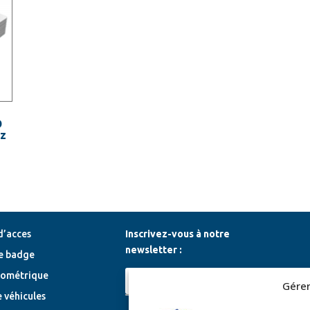
D
hz
d’acces
Inscrivez-vous à notre
newsletter :
e badge
iométrique
Gérer
 véhicules