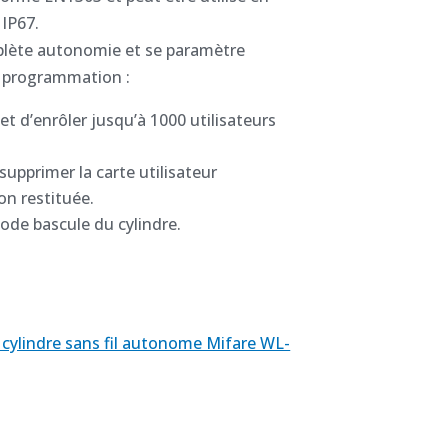
 IP67.
plète autonomie et se paramètre
e programmation :
t d’enrôler jusqu’à 1000 utilisateurs
upprimer la carte utilisateur
n restituée.
mode bascule du cylindre.
u cylindre sans fil autonome Mifare WL-