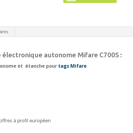
ires
re électronique autonome Mifare C700S :
utonome et étanche pour
tags Mifare
offres à proﬁl européen