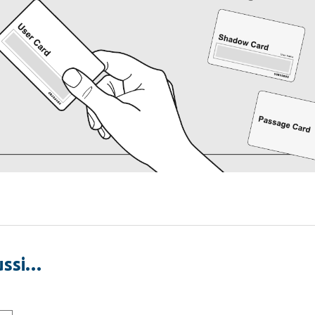
ussi…