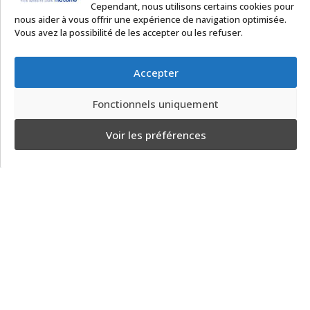
Cependant, nous utilisons certains cookies pour
nous aider à vous offrir une expérience de navigation optimisée.
Vous avez la possibilité de les accepter ou les refuser.
Espace installateur
Accepter
Téléchargements
Fonctionnels uniquement
Voir les préférences
ACCOR SOLUTIONS
2 rue Léonard de Vinci – 91220 Le Plessis Pâté
Tél. : 01 60 85 64 62
Email
:
commercial@accor-solutions.com
Contactez-nous