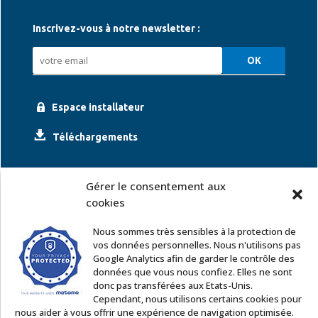
Inscrivez-vous à notre newsletter :
Espace installateur
Téléchargements
Gérer le consentement aux
cookies
Nous sommes très sensibles à la protection de
vos données personnelles. Nous n'utilisons pas
Google Analytics afin de garder le contrôle des
ACCOR SOLUTIONS
données que vous nous confiez. Elles ne sont
2 rue Léonard de Vinci – 91220 Le Plessis Pâté
donc pas transférées aux Etats-Unis.
Tél. : 01 60 85 64 62
Cependant, nous utilisons certains cookies pour
nous aider à vous offrir une expérience de navigation optimisée.