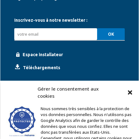
Inscrivez-vous à notre newsletter :
Espace installateur
Téléchargements
Gérer le consentement aux
cookies
Nous sommes très sensibles à la protection de
vos données personnelles. Nous n'utilisons pas
Google Analytics afin de garder le contrôle des
ACCOR SOLUTIONS
données que vous nous confiez. Elles ne sont
2 rue Léonard de Vinci – 91220 Le Plessis Pâté
donc pas transférées aux Etats-Unis.
Tél. : 01 60 85 64 62
Cependant, nous utilisons certains cookies pour